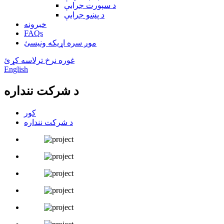
د سپورت جرابې
د پښو جرابې
خبرونه
FAQs
موږ سره اړیکه ونیسئ
غوره نرخ ترلاسه کړئ
English
د شرکت ننداره
کور
د شرکت ننداره