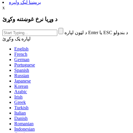
برېښنا لیک ولېږه
x
د وړیا نرخ غوښتنه وکړئ
د لټون لپاره Enter یا ESC د بندولو
لپاره ټک وکړئ
English
French
German
Portuguese
Spanish
Russian
Japanese
Korean
Arabic
Irish
Greek
Turkish
Italian
Danish
Romanian
Indonesian