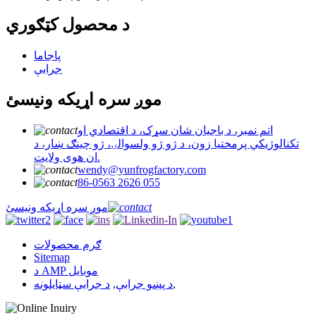
د محصول کټګوري
پاجاما
جرابې
موږ سره اړیکه ونیسئ
اتم نمبر، د باجيان شان سړک، د اقتصادي او
تکنالوژيکي پرمختيا زون، د ژو ژو ولسوالۍ، ژو چينګ ښار، د
ان هوی ولايت.
wendy@yunfrogfactory.com
86-0563 2626 055
موږ سره اړیکه ونیسئ
ګرم محصولات
Sitemap
د AMP موبایل
د جرابې سټایلونه
,
د پښو جرابې
,