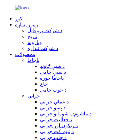
کور
زموږ په اړه
د شرکت پروفایل
تاریخ
وياړونه
د شرکت ننداره
محصولات
پاجاما
د شپې ګاونډ
د شپې جامې
پاجاما جوړه
چاغ
د خوب جامې
جرابې
د عملې جرابې
د پښو جرابې
د ماشوم/ماشومانو جرابې
د فعالیت جرابې
د زنګون لوړ جرابې
د ټیټ کټ جرابې
د چاپ جرابې