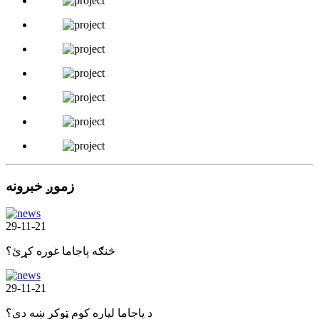
زموږ خبرونه
29-11-21
څنګه پاجاما غوره کړئ؟
29-11-21
د پاجاما لپاره کوم ټوکر ښه دی؟